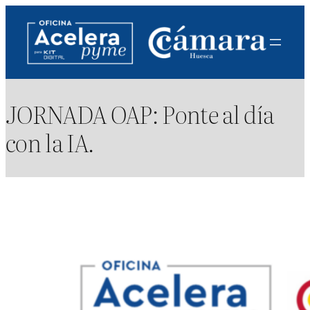
Saltar
al
contenido
JORNADA OAP: Ponte al día
con la IA.